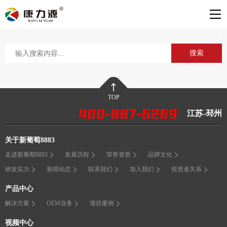
搜索
TOP
江苏-邳州
关于新葡萄8883
走进新葡萄8883
发展历程
荣誉资质
品牌文化
研发实力
新闻动态
联系我们
加入我们
投资者关系
产品中心
解决方案
OEM业务
项目案例
视频中心