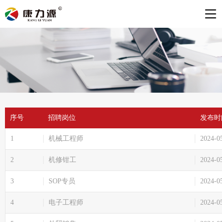
序号
招聘岗位
发布时
1
机械工程师
2024-0
2
机修钳工
2024-0
3
SOP专员
2024-0
4
电子工程师
2024-0